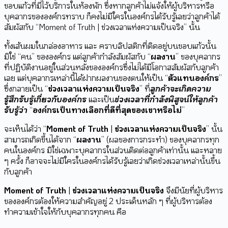
ขอบแก้วที่มีไว้บริการในห้องพัก ซึ่งหากลูกค้าไม่แจ้งให้ผู้บริหารหรือ
บุคลากรขององค์กรทราบ ก็คงไม่มีใครในองค์กรได้รับรู้เลยว่าลูกค้าได้
สัมผัสกับ “Moment of Truth | ช่วงเวลาแห่งความเป็นจริง” นั้น
ทั้งเส้นผมในกล่องอาหาร และ คราบลิปสติกที่ติดอยู่บนขอบแก้วนั้น
มิใช่ “คน” ขององค์กร แต่ลูกค้ากำลังสัมผัสกับ “
ผลงาน
” ของบุคลากร
ที่ปฏิบัติงานอยู่ในส่วนหลังขององค์กรซึ่งไม่ได้มีโอกาสสัมผัสกับลูกค้า
เลย แต่บุคลากรเหล่านี้ได้ฝากผลงานของตนให้เป็น “
ตัวแทนองค์กร
”
ซึ่งกลายเป็น “
ช่วงเวลาแห่งความเป็นจริง
” ที่
ลูกค้าจะเกิดความ
รู้สึกรับรู้เกี่ยวกับองค์กร
และเป็น
ช่วงเวลาที่กำลังพิสูจน์ให้ลูกค้า
รับรู้ว่า
“
องค์กรเป็นทางเลือกที่ดีที่สุดของเขาหรือไม่
”
จะเห็นได้ว่า “
Moment of Truth | ช่วงเวลาแห่งความเป็นจริง
” นั้น
สามารถเกิดขึ้นได้จาก “
ผลงาน
” (ผลของการกระทำ) ของบุคลากรทุก
คนในองค์กร มิใช่เฉพาะบุคลากรในส่วนติดต่อลูกค้าเท่านั้น และหลาย
ๆ ครั้ง ก็อาจจะไม่มีใครในองค์กรได้รับรู้เลยว่าเกิดช่วงเวลาเหล่านั้นขึ้น
กับลูกค้า
Moment of Truth | ช่วงเวลาแห่งความเป็นจริง
จึงมีนัยที่ผู้บริหาร
ขององค์กรต้องให้ความสำคัญอยู่ 2 ประเด็นหลัก ๆ ที่ผู้บริหารต้อง
ทำความเข้าใจให้กับบุคลากรทุกคน คือ