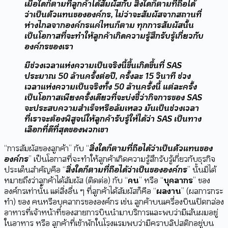
เมื่อใดก็ตามที่ลูกค้าได้สัมผัสกับ สิ่งใดก็ตามที่ถือได้
ว่าเป็นตัวแทนขององค์กร, ไม่ว่าจะสัมผัสจากสถานที่
ห่างไกลจากองค์กรแค่ไหนก็ตาม ทุกการสัมผัสนั้น
เป็นโอกาสที่จะทำให้ลูกค้าเกิดความรู้สึกรับรู้เกี่ยวกับ
องค์กรของเรา
มีช่วงเวลาแห่งความเป็นจริงนี้ขึ้นเกิดขึ้นที่ SAS
ประมาณ 50 ล้านครั้งต่อปี, ครั้งละ 15 วินาที ช่วง
เวลาแห่งความเป็นจริงทั้ง 50 ล้านครั้งนี้ แต่ละครั้ง
เป็นโอกาสเพียงครั้งเดียวที่จะบ่งชี้ว่ากิจการของ SAS
จะประสบความสำเร็จหรือล้มเหลว มันเป็นช่วงเวลา
ที่เราจะต้องพิสูจน์ให้ลูกค้ารับรู้ให้ได้ว่า SAS เป็นทาง
เลือกที่ดีที่สุดของพวกเขา
“การสัมผัสของลูกค้า” กับ “
สิ่งใดก็ตามที่ถือได้ว่าเป็นตัวแทนของ
องค์กร
” เป็นโอกาสที่จะทำให้ลูกค้าเกิดความรู้สึกรับรู้เกี่ยวกับธุรกิจ
ประเด็นสำคัญคือ “
สิ่งใดก็ตามที่ถือได้ว่าเป็นขององค์กร
” นั้นมิได้
หมายถึงว่าลูกค้าได้สัมผัส (ติดต่อ) กับ “
คน
” หรือ “
บุคลากร
” ของ
องค์กรเท่านั้น แต่สิ่งอื่น ๆ ที่ลูกค้าได้สัมผัสก็คือ “
ผลงาน
” (ผลการกระ
ทำ) ของ คนหรือบุคลากรขององค์กร เช่น ลูกค้าบนเครื่องบินเปิดกล่อง
อาหารที่เจ้าหน้าที่ของสายการบินนำมาบริการและพบว่ามีเส้นผมอยู่
ในอาหาร หรือ ลูกค้าที่เข้าพักในโรงแรมพบว่ามีคราบลิปสติกอยู่บน