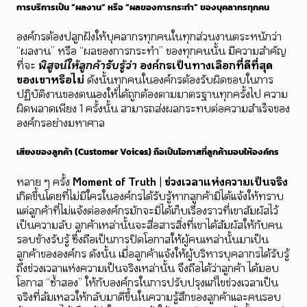
การบริการเป็น “ผลงาน” หรือ “ผลของการกระทำ” ของบุคลากรทุกคน
องค์กรต้องปลูกฝังให้บุคลากรทุกคนในทุกส่วนงานตระหนักว่า
“ผลงาน” หรือ “ผลของการกระทำ” ของทุกคนนั้น มีความสำคัญ
ที่จะ
พิสูจน์ให้ลูกค้ารับรู้ว่า
องค์กรเป็นทางเลือกที่ดีที่สุด
ของเขาหรือไม่
ดังนั้นทุกคนในองค์กรต้องรับผิดชอบในการ
ปฏิบัติงานของตนเองให้ได้ถูกต้องตามมาตรฐานทุกครั้งไป ความ
ผิดพลาดเพียง 1 ครั้งนั้น สามารถส่งผลกระทบต่อความสำเร็จของ
องค์กรอย่างมหาศาล
เสียงของลูกค้า (Customer Voices) ถือเป็นโอกาสที่ลูกค้ามอบให้องค์กร
หลาย ๆ ครั้ง
Moment of Truth | ช่วงเวลาแห่งความเป็นจริง
เกิดขึ้นโดยที่ไม่มีใครในองค์กรได้รับรู้หากลูกค้ามิได้แจ้งให้ทราบ
แต่ลูกค้าที่ไม่แจ้งต่อองค์กรมักจะมิได้เก็บเรื่องราวที่เขาสัมผัสไว้
เป็นความลับ ลูกค้าเหล่านั้นจะสื่อสารสิ่งที่เขาได้สัมผัสให้กับคน
รอบข้างรับรู้ ซึ่งถือเป็นการปิดโอกาสให้ผู้คนเหล่านั้นมาเป็น
ลูกค้าขององค์กร ดังนั้น เมื่อลูกค้าแจ้งให้ผู้บริหารบุคลากรได้รับรู้
ถึงช่วงเวลาแห่งความเป็นจริงเหล่านั้น จึงถือได้ว่าลูกค้า ได้มอบ
โอกาส “ซ้ำสอง” ให้กับองค์กรในการปรับปรุงแก้ไขช่วงเวลาเป็น
จริงที่ล้มเหลวให้กลับมาดีขึ้นในความรู้สึกของลูกค้าและคนรอบ