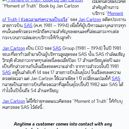
เริ่มต้นด้วยแนวคิด
“Moment of Truth” Book by Jan Carlzon
สำคัญด้านการ
บริการ “
Moment
of Truth | ช่วงเวลาแห่งความเป็นจริง
” ของ
Jan Carlzon
อดีตประธาน
สายการบิน
SAS
(ค.ศ. 1981 – 1994) เพื่อให้ผู้บริหารและบุคลากรทุก
คนในองค์กรตระหนักถึงความสำคัญของตนเองที่ส่งผลกระทบต่อ
กระบวนการส่งมอบบริการให้กับลูกค้า
Jan Carlzon
เป็น CEO ของ
SAS
Group (1981 – 1994) ในปี 1981
ขณะที่เขาก้าวเข้ามาเป็นผู้บริหารสูงสุดของ SAS นั้น SAS กำลังเผชิญ
วิกฤติ ด้วยภาวะขาดทุนต่อเนื่องเฉลี่ยปีละ 17 ล้านเหรียญต่อปี และ
เป็นที่กล่าวขานกันในเรื่องของความล่าช้า จากการสำรวจในปี 1981
SAS
อยู่ในลำดับที่ 14 ของ 17 สายการบินในยุโรป ในเรื่องของความ
ตรงต่อเวลา แต่ Jan Carlzon ใช้เวลาเพียง 1 ปี เปลี่ยนแปลงให้
SAS
กลายเป็นสายการบินที่ตรงเวลาที่สุดในยุโรปในปี 1982 และ SAS ได้
กำไรในปีนั้นถึง 54 ล้านเหรียญ
Jan Carlzon
ได้ให้ถ่ายทอดแนวคิดของ “Moment of Truth” ให้กับบุ
คลกรของ SAS ไว้ดังนี้ :
Anytime a customer comes into contact with any