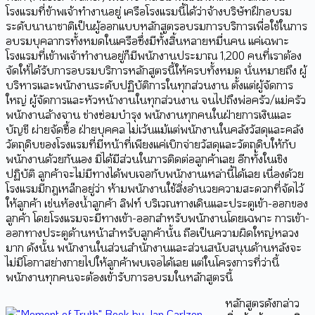
โรงแรมที่ข้าพเจ้าทำงานอยู่ เครือโรงแรมนี้ได้ว่าจ้างบริษัทฝึกอบรม
ระดับนานาชาติเป็นผู้ออกแบบหลักสูตรอบรมการบริการเพื่อใช้ในการ
อบรมบุคลากรทั้งหมดในเครือซึ่งมีทั้งสิ้นหลายหมื่นคน แค่เฉพาะ
โรงแรมที่เข้าพเจ้าทำงานอยู่ก็มีพนักงานประมาณ 1,200 คนที่เราต้อง
จัดให้ได้รับการอบรมบริการหลักสูตรนี้ให้ครบทั้งหมด นั่นหมายถึง ผู้
บริหารและพนักงานระดับปฏิบัติการในทุกส่วนงาน ตั้งแต่ผู้จัดการ
ใหญ่ ผู้จัดการและหัวหน้างานในทุกส่วนงาน จนไปถึงพ่อครัว/แม่ครัว
พนักงานล้างจาน ช่างซ่อมบำรุง พนักงานทุกคนในฝ่ายการเงินและ
บัญชี ผ่ายจัดซื้อ ฝ่ายบุคคล ไม่เว้นแม้แต่พนักงานในคลังวัสดุและคลัง
วัตถุดิบของโรงแรมที่มีหน้าที่เพียงแค่เบิกจ่ายวัสดุและวัตถุดิบให้กับ
พนักงานด้วยกันเอง มิได้มีส่วนในการติดต่อลูกค้าเลย อีกทั้งในเชิง
ปฏิบัติ ลูกค้าจะไม่มีทางได้พบเจอกับพนักงานเหล่านี้ได้เลย เนื่องด้วย
โรงแรมมีกฎเหล็กอยู่ว่า ห้ามพนักงานใช้สิ่งอำนวยความสะดวกที่จัดไว้
ให้ลูกค้า เช่นห้องน้ำลูกค้า ลิฟท์ บริเวณทางเดินและประตูเข้า-ออกของ
ลูกค้า โดยโรงแรมจะมีทางเข้า-ออกสำหรับพนักงานโดยเฉพาะ การเข้า-
ออกทางประตูด้านหน้าสำหรับลูกค้านั้น ถือเป็นความผิดใหญ่หลวง
มาก ดังนั้น พนักงานในส่วนสำนักงานและส่วนสนับสนุนด้านหลังจะ
ไม่มีโอกาสย่างกายไปให้ลูกค้าพบเจอได้เลย แต่ในโครงการที่ว่านี้
พนักงานทุกคนจะต้องเข้ารับการอบรมในหลักสูตรนี้
หลักสูตรดังกล่าว